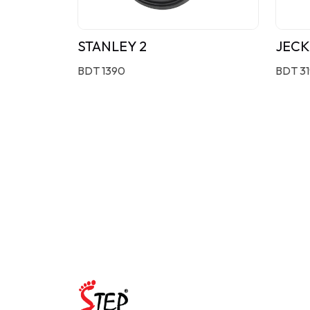
STANLEY 2
JECK
BDT 1390
BDT 3