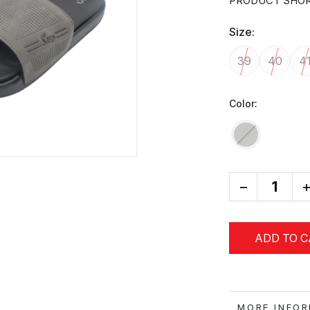
PRODUCT SHOR
Size:
39
40
4
Color:
-
+
ADD TO 
MORE IN