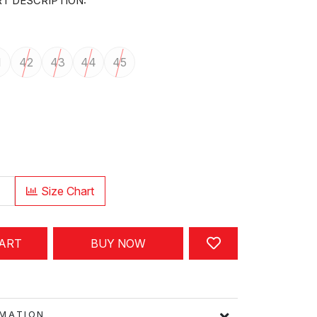
T DESCRIPTION:
1
42
43
44
45
Size Chart
CART
BUY NOW
FORMATION