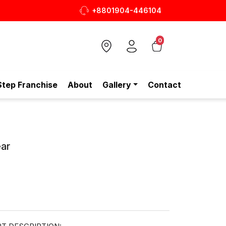
+8801904-446104
ামদায়ক জুতা, এখন আরও সাশ্রয়ীমূল্যে - শুধুই স্টেপ-এ!
0
Step Franchise
About
Gallery
Contact
ar