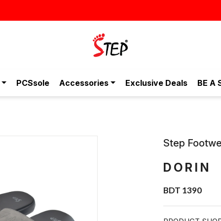
স্টাইলিশ ও আর
PCSsole
Accessories
Exclusive Deals
BE A 
Step Footwe
DORIN
BDT 1390