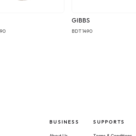
GIBBS
190
BDT 1490
BUSINESS
SUPPORTS
About Us
Terms & Conditions