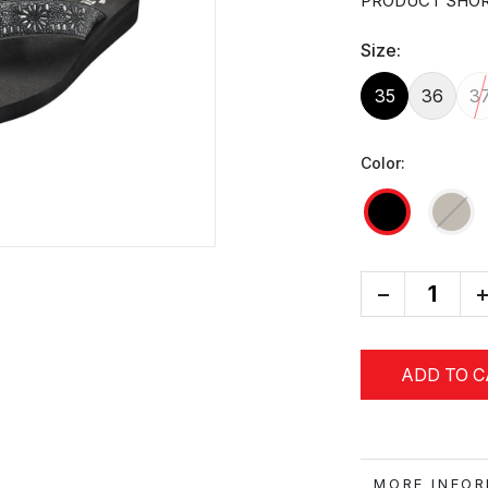
PRODUCT SHOR
Size:
35
36
3
Color:
-
+
ADD TO 
MORE IN