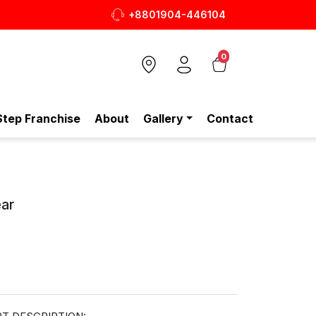
+8801904-446104
শ ও আরামদায়ক জুতা, এখন আরও সাশ্রয়ীমূল্যে - শুধুই স্টেপ-এ!
0
Step Franchise
About
Gallery
Contact
ar