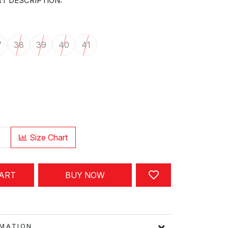
T DESCRIPTION:
7
38
39
40
41
Size Chart
CART
BUY NOW
FORMATION