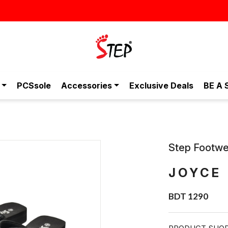
স্টাইলি
PCSsole
Accessories
Exclusive Deals
BE A 
Step Footwe
JOYCE
BDT 1290