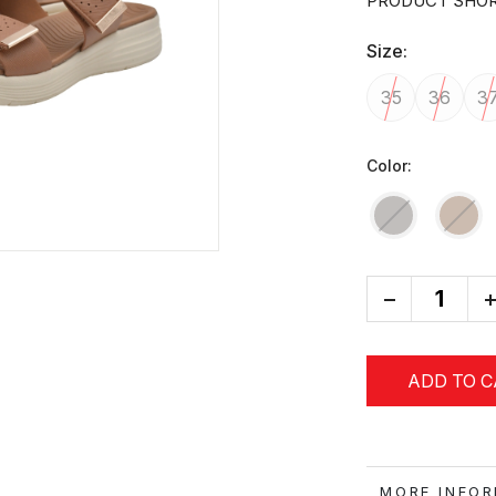
PRODUCT SHOR
Size:
35
36
3
Color:
-
+
ADD TO 
MORE IN