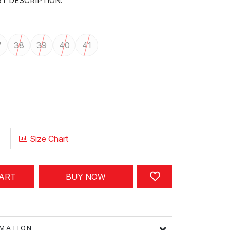
T DESCRIPTION:
7
38
39
40
41
Size Chart
CART
BUY NOW
FORMATION