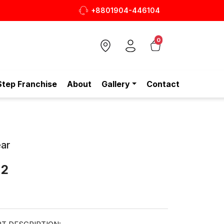
+8801904-446104
ামদায়ক জুতা, এখন আরও সাশ্রয়ীমূল্যে - শুধুই স্টেপ-এ!
0
Step Franchise
About
Gallery
Contact
ar
 2