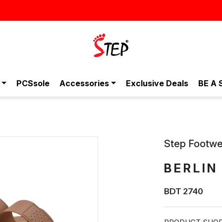
স্টাইলিশ ও আর
PCSsole
Accessories
Exclusive Deals
BE A 
Step Footwe
BERLIN
BDT 2740